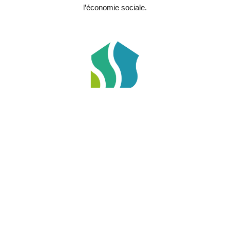
l’économie sociale.
SoLogInnov
,
Pôle Logement
Pôle Services
La coopérative SoLogInnov achète des bâtiments
insalubres et les rénove avec les entreprises d’économie
sociale. Ensuite, elle remet sur le marché ces logements
en vente ou en location avec les Associations de
Promotion du Logement.