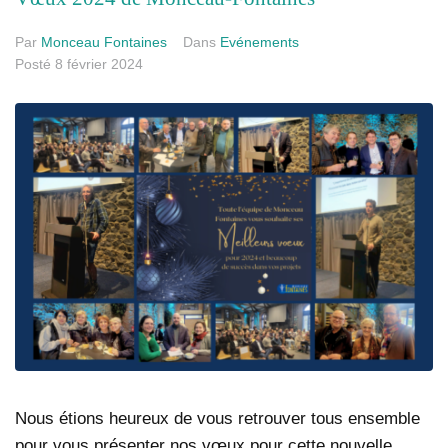
Par
Monceau Fontaines
Dans
Evénements
Posté
8 février 2024
Nous étions heureux de vous retrouver tous ensemble
pour vous présenter nos vœux pour cette nouvelle